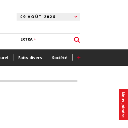
EXTRA
+
turel
Faits divers
Société
Nous joindre