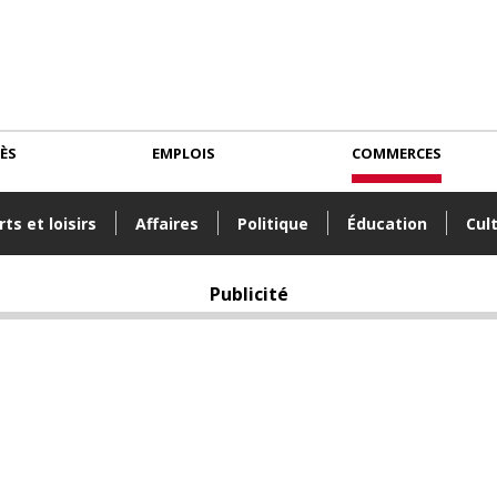
CÈS
EMPLOIS
COMMERCES
ts et loisirs
Affaires
Politique
Éducation
Cul
Publicité