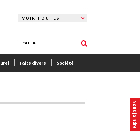
EXTRA
+
turel
Faits divers
Société
Nous joindre