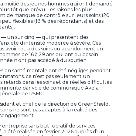
 la moitié des jeunes hommes qui ont demandé
i plus tôt que prévu. Les raisons les plus
nt de manque de contrôle sur leurs soins (20
 peu flexibles (18 % des répondants) et des
dants).
s — un sur cinq — qui présentent des
nxiété d’intensité modérée à sévère. Ces
as avoir reçu des soins ou abandonnent en
es hommes de 16 à 29 ans qui ont eu besoin
année n’ont pas accédé à du soutien.
s en santé mentale ont été négligés pendant
onstatons, ce n’est pas seulement un
 retards dans les soins et de réelles difficultés
 commente par voie de communiqué Akela
 générale de RSMC.
sident et chef de la direction de GreenShield,
 soins ne sont pas adaptés à la réalité des
désengagement.
ntreprise sans but lucratif de services
, a été réalisée en février 2026 auprès d’un