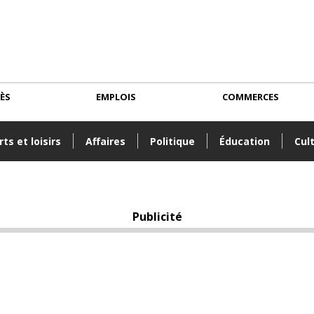
CÈS
EMPLOIS
COMMERCES
ts et loisirs
Affaires
Politique
Éducation
Cul
Publicité