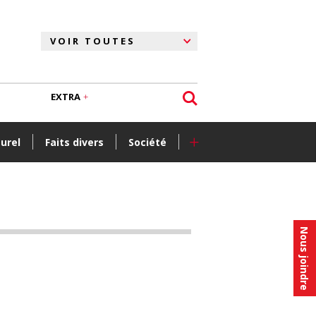
EXTRA
+
turel
Faits divers
Société
Nous joindre