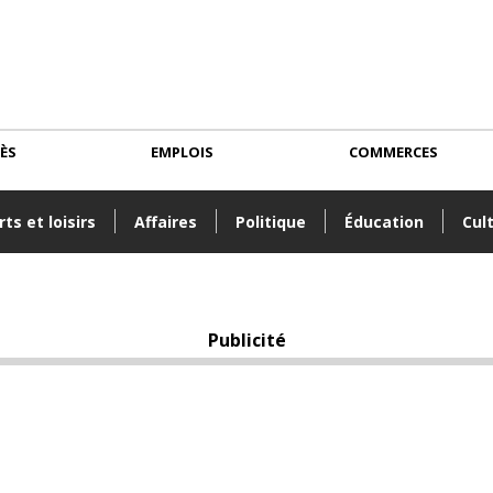
CÈS
EMPLOIS
COMMERCES
ts et loisirs
Affaires
Politique
Éducation
Cul
Publicité