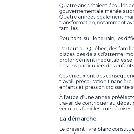
Quatre ans s’étaient écoulés de
gouvernementale menée auprès 
Quatre années également marq
transformation, notamment ave
familles.
Pourtant, sur le terrain, les diff
Partout au Québec, des famil
places, des délais d’attente im
profondément inéquitables selon 
besoins particuliers des enfants
Ces enjeux ont des conséquence
travail, précarisation financièr
enfants et pression croissante su
À l’aube d’une année préélector
travail de contribuer au débat
vécu des familles québécoises 
La démarche
Le présent livre blanc constit