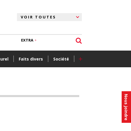
EXTRA
+
turel
Faits divers
Société
Nous joindre