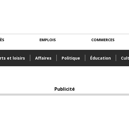
CÈS
EMPLOIS
COMMERCES
ts et loisirs
Affaires
Politique
Éducation
Cul
Publicité