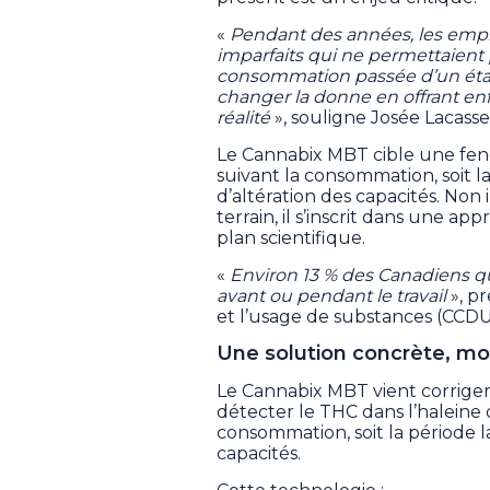
«
Pendant des années, les empl
imparfaits qui ne permettaient
consommation passée d’un état d
changer la donne en offrant en
réalité
», souligne Josée Lacasse
Le Cannabix MBT cible une fen
suivant la consommation, soit la
d’altération des capacités. Non 
terrain, il s’inscrit dans une a
plan scientifique.
«
Environ 13 % des Canadiens q
avant ou pendant le travail
», p
et l’usage de substances (CCDU
Une solution concrète, mo
Le Cannabix MBT vient corriger
détecter le THC dans l’haleine 
consommation, soit la période la
capacités.