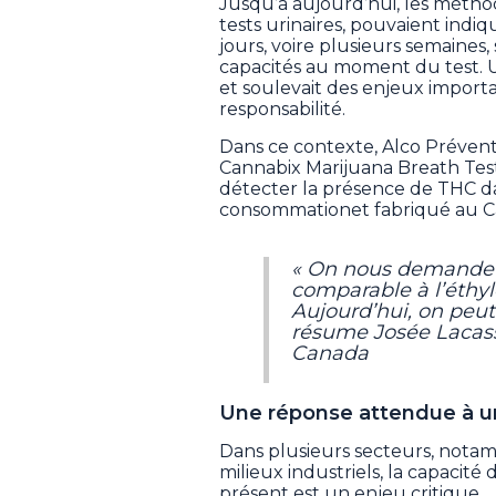
Jusqu’à aujourd’hui, les métho
tests urinaires, pouvaient ind
jours, voire plusieurs semaines,
capacités au moment du test. Un
et soulevait des enjeux importa
responsabilité.
Dans ce contexte, Alco Préven
Cannabix Marijuana Breath Tes
détecter la présence de THC dan
consommationet fabriqué au C
« On nous demande 
comparable à l’éthyl
Aujourd’hui, on peut 
résume Josée Lacasse
Canada
Une réponse attendue à u
Dans plusieurs secteurs, notamm
milieux industriels, la capacit
présent est un enjeu critique.