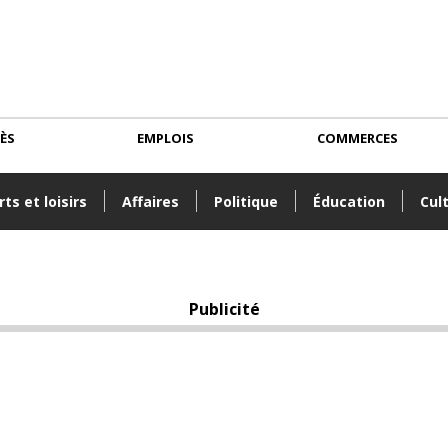
CÈS
EMPLOIS
COMMERCES
ts et loisirs
Affaires
Politique
Éducation
Cul
Publicité