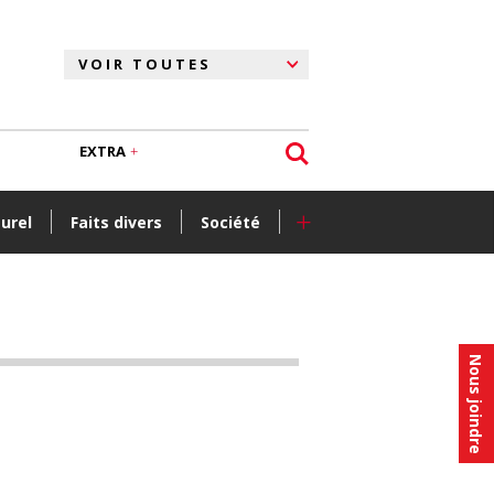
EXTRA
+
turel
Faits divers
Société
Nous joindre