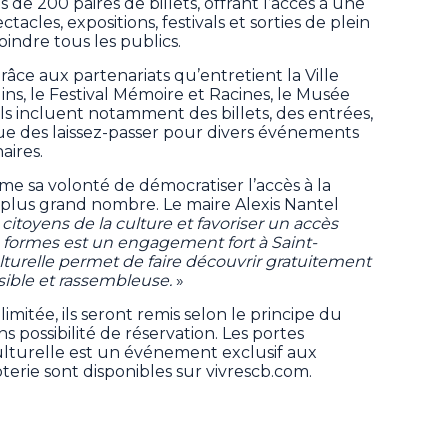
de 200 paires de billets, offrant l’accès à une
ctacles, expositions, festivals et sorties de plein
oindre tous les publics.
râce aux partenariats qu’entretient la Ville
ins, le Festival Mémoire et Racines, le Musée
Ils incluent notamment des billets, des entrées,
 des laissez-passer pour divers événements
aires.
firme sa volonté de démocratiser l’accès à la
le plus grand nombre. Le maire Alexis Nantel
citoyens de la culture et favoriser un accès
rs formes est un engagement fort à Saint-
lturelle permet de faire découvrir gratuitement
ssible et rassembleuse.
»
mitée, ils seront remis selon le principe du
ns possibilité de réservation. Les portes
culturelle est un événement exclusif aux
loterie sont disponibles sur vivrescb.com.