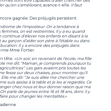
 femmes vont être capables d'aller chercher des
ller qu’en s’améliorant
, avance-t-elle.
Il faut
encore gagnée. Des préjugés persistent.
yndrome de l'imposteur. On a tendance à
femmes, on est restreintes. Il y a eu quand
continue d’élever nos enfants en disant à la
t au garçon d’aider son père à l’étable ou dans
ucation. Il y a encore des préjugés dans
ffirme Mme Fortier.
n tête.
«Un soir, en revenant de l’école, ma fille
ole me dit: "Maman, je comprends pourquoi tu
gricultrices". Les gars avaient pris toutes les
une fesse sur deux chaises, pour montrer qu’il
. Elle me dit: "Je suis allée me chercher une
me suis assise à la table et je les ai regardés. Ce
r manger chez nous et leur donner raison que ma
n parle de jeunes entre 16 et 18 ans, donc il y
faire pour changer les mentalités.»
nadienne