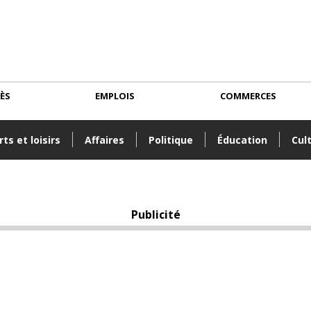
CÈS
EMPLOIS
COMMERCES
ts et loisirs
Affaires
Politique
Éducation
Cul
Publicité