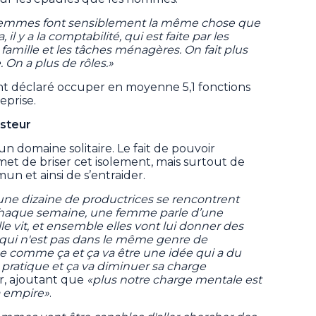
es femmes font sensiblement la même chose que
l y a la comptabilité, qui est faite par les
famille et les tâches ménagères. On fait plus
On a plus de rôles.»
nt déclaré occuper en moyenne 5,1 fonctions
eprise.
osteur
 un domaine solitaire. Le fait de pouvoir
et de briser cet isolement, mais surtout de
n et ainsi de s’entraider.
 une dizaine de productrices se rencontrent
Chaque semaine, une femme parle d’une
e vit, et ensemble elles vont lui donner des
 qui n'est pas dans le même genre de
e comme ça et ça va être une idée qui a du
 pratique et ça va diminuer sa charge
r, ajoutant que
«plus notre charge mentale est
ça empire»
.