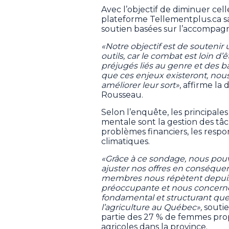
Avec l’objectif de diminuer cell
plateforme Tellementplus.ca s
soutien basées sur l’accompagn
«Notre objectif est de souteni
outils, car le combat est loin d’ê
préjugés liés au genre et des 
que ces enjeux existeront, nous 
améliorer leur sort»
, affirme la
Rousseau.
Selon l’enquête, les principales
mentale sont la gestion des tâch
problèmes financiers, les respons
climatiques.
«Grâce à ce sondage, nous pouvo
ajuster nos offres en conséque
membres nous répètent depuis p
préoccupante et nous concerne t
fondamental et structurant que
l’agriculture au Québec»,
soutien
partie des 27 % de femmes propr
agricoles dans la province.