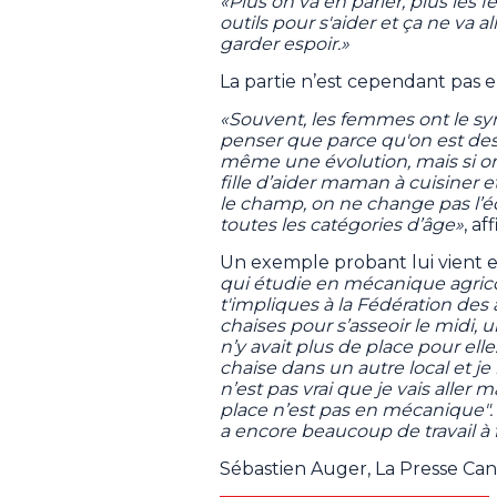
«Plus on va en parler, plus les
outils pour s'aider et ça ne va a
garder espoir.»
La partie n’est cependant pas 
«Souvent, les femmes ont le s
penser que parce qu'on est des 
même une évolution, mais si on 
fille d’aider maman à cuisiner e
le champ, on ne change pas l’éd
toutes les catégories d’âge»
, a
Un exemple probant lui vient e
qui étudie en mécanique agric
t'impliques à la Fédération des a
chaises pour s’asseoir le midi, 
n’y avait plus de place pour elle
chaise dans un autre local et je 
n’est pas vrai que je vais alle
place n’est pas en mécanique". O
a encore beaucoup de travail à 
Sébastien Auger, La Presse Ca