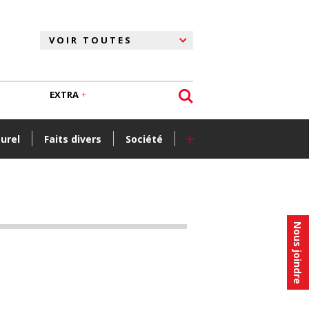
EXTRA
+
turel
Faits divers
Société
Nous joindre