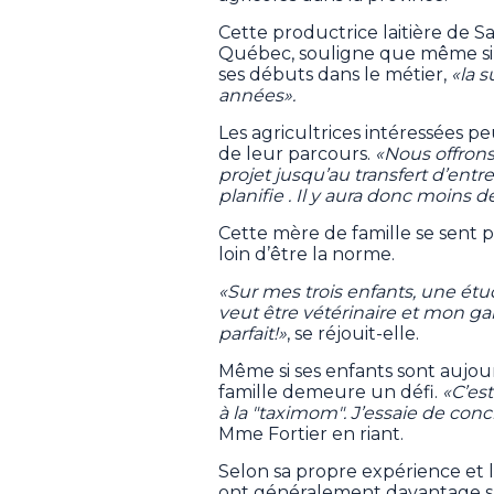
Cette productrice laitière de S
Québec, souligne que même si
ses débuts dans le métier,
«la 
années».
Les agricultrices intéressées 
de leur parcours.
«Nous offron
projet jusqu’au transfert d’ent
planifie . Il y aura donc moins 
Cette mère de famille se sent pr
loin d’être la norme.
«Sur mes trois enfants, une é
veut être vétérinaire et mon gar
parfait!»
, se réjouit-elle.
Même si ses enfants sont aujourd
famille demeure un défi.
«C’es
à la "taximom". J’essaie de concili
Mme Fortier en riant.
Selon sa propre expérience et 
ont généralement davantage s