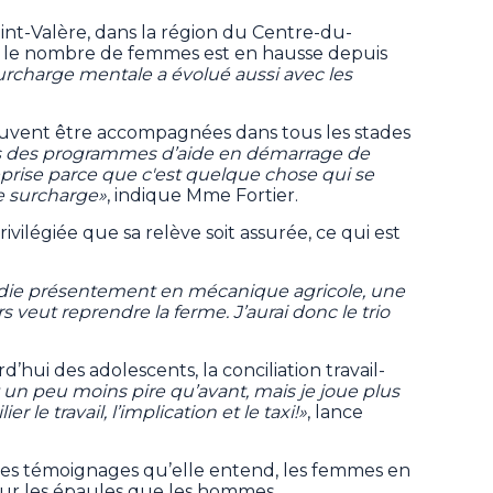
aint-Valère, dans la région du Centre-du-
 le nombre de femmes est en hausse depuis
surcharge mentale a évolué aussi avec les
peuvent être accompagnées dans tous les stades
s des programmes d’aide en démarrage de
reprise parce que c'est quelque chose qui se
de surcharge»
, indique Mme Fortier.
ivilégiée que sa relève soit assurée, ce qui est
tudie présentement en mécanique agricole, une
s veut reprendre la ferme. J’aurai donc le trio
’hui des adolescents, la conciliation travail-
t un peu moins pire qu’avant, mais je joue plus
er le travail, l’implication et le taxi!»
, lance
les témoignages qu’elle entend, les femmes en
ur les épaules que les hommes.