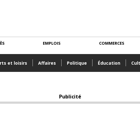
CÈS
EMPLOIS
COMMERCES
ts et loisirs
Affaires
Politique
Éducation
Cul
Publicité