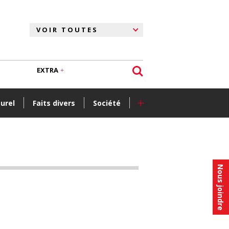
EXTRA
+
turel
Faits divers
Société
Nous joindre