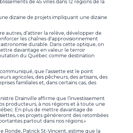
issements de 45 villes dans 12 régions de la
une dizaine de projets impliquant une dizaine
tre autres, d’attirer la relève, développer de
enforcer les chaînes d'approvisionnement
astronomie durable. Dans cette optique, on
tre davantage en valeur le terroir
réputation du Québec comme destination
 communiqué, que l’assiette est le point
eurs agricoles, des pêcheurs, des artisans, des
eprises familiales et, dans certains cas, des
istre Drainville affirme que l’investissement
 nos producteurs, à nos régions et à toute une
 Québec. En plus de mettre davantage de
siettes, ces projets généreront des retombées
ortantes partout dans nos régions.»
e Ronde, Patrick St-Vincent, estime que la