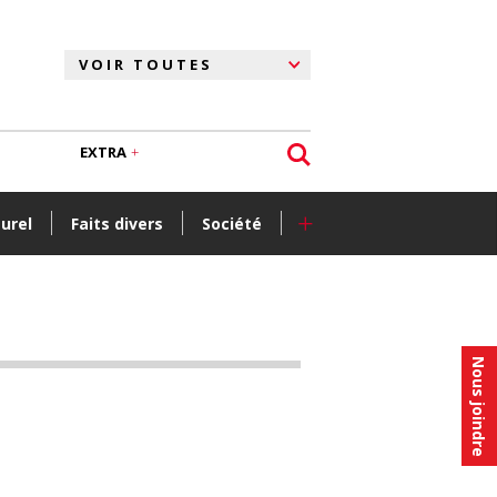
EXTRA
+
turel
Faits divers
Société
Nous joindre