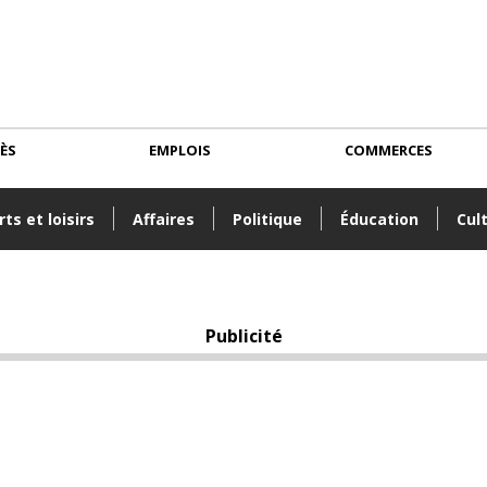
CÈS
EMPLOIS
COMMERCES
ts et loisirs
Affaires
Politique
Éducation
Cul
Publicité