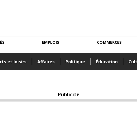
CÈS
EMPLOIS
COMMERCES
ts et loisirs
Affaires
Politique
Éducation
Cul
Publicité