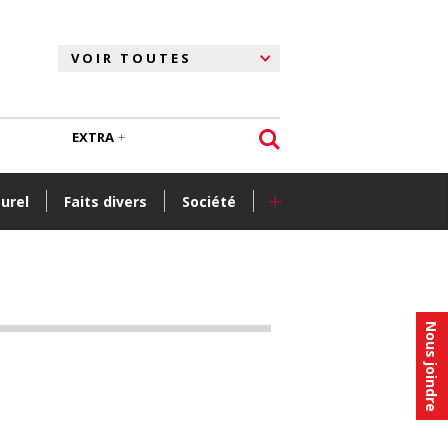
EXTRA
+
turel
Faits divers
Société
Nous joindre