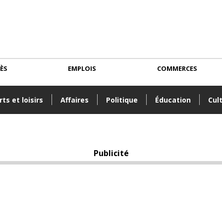
CÈS
EMPLOIS
COMMERCES
ts et loisirs
Affaires
Politique
Éducation
Cul
Publicité