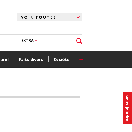
EXTRA
+
turel
Faits divers
Société
Nous joindre