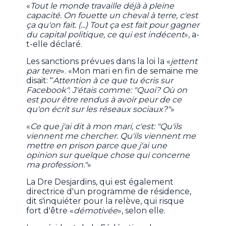
«
Tout le monde travaille déjà à pleine
capacité. On fouette un cheval à terre, c'est
ça qu'on fait. (...) Tout ça est fait pour gagner
du capital politique, ce qui est indécent
», a-
t-elle déclaré.
Les sanctions prévues dans la loi la «
jettent
par terre
». «Mon mari en fin de semaine me
disait: "
Attention à ce que tu écris sur
Facebook". J'étais comme: "Quoi? Où on
est pour être rendus à avoir peur de ce
qu'on écrit sur les réseaux sociaux?"
»
«
Ce que j'ai dit à mon mari, c'est: "Qu'ils
viennent me chercher. Qu'ils viennent me
mettre en prison parce que j'ai une
opinion sur quelque chose qui concerne
ma profession."
»
La Dre Desjardins, qui est également
directrice d'un programme de résidence,
dit s'inquiéter pour la relève, qui risque
fort d'être «
démotivée
», selon elle.