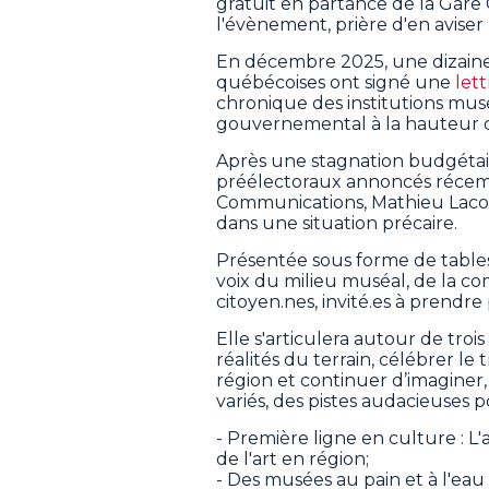
gratuit en partance de la Gare
l'évènement, prière d'en aviser 
En décembre 2025, une dizaine 
québécoises ont signé une
let
chronique des institutions mus
gouvernemental à la hauteur de
Après une stagnation budgétai
préélectoraux annoncés récemm
Communications, Mathieu Laco
dans une situation précaire.
Présentée sous forme de tables 
voix du milieu muséal, de la co
citoyen.nes, invité.es à prendr
Elle s'articulera autour de tr
réalités du terrain, célébrer le
région et continuer d’imaginer,
variés, des pistes audacieuses po
- Première ligne en culture : L
de l'art en région;
- Des musées au pain et à l'ea