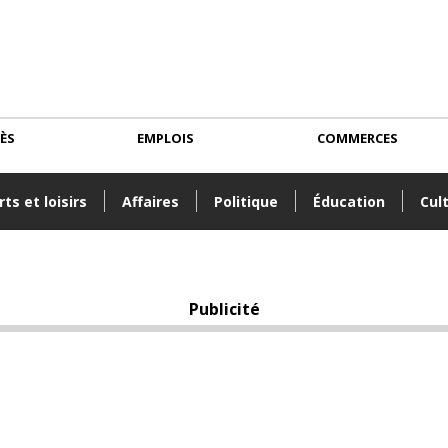
CÈS
EMPLOIS
COMMERCES
ts et loisirs
Affaires
Politique
Éducation
Cul
Publicité