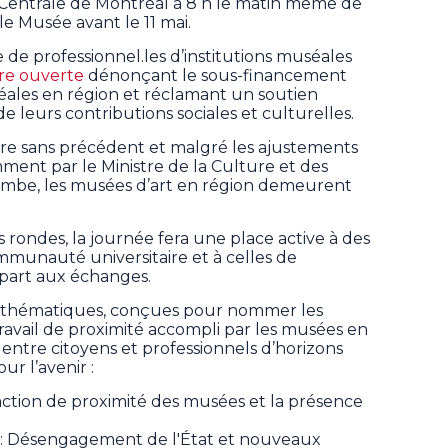
 Centrale de Montréal à 8 h le matin même de
le Musée avant le 11 mai.
de professionnel.les d’institutions muséales
tre ouverte
dénonçant le sous-financement
éales en région et réclamant un soutien
 leurs contributions sociales et culturelles.
re sans précédent et malgré les ajustements
ent par le Ministre de la Culture et des
mbe, les musées d’art en région demeurent
rondes, la journée fera une place active à des
mmunauté universitaire et à celles de
e part aux échanges.
ois thématiques, conçues pour nommer les
 travail de proximité accompli par les musées en
 entre citoyens et professionnels d’horizons
ur l’avenir :
'action de proximité des musées et la présence
u : Désengagement de l'État et nouveaux