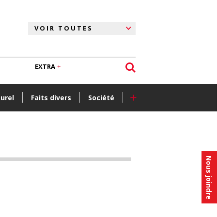
EXTRA
+
turel
Faits divers
Société
Nous joindre