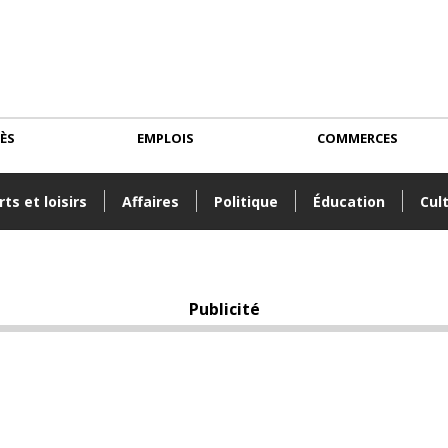
CÈS
EMPLOIS
COMMERCES
ts et loisirs
Affaires
Politique
Éducation
Cul
Publicité