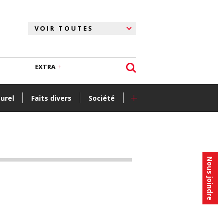
EXTRA
+
turel
Faits divers
Société
Nous joindre