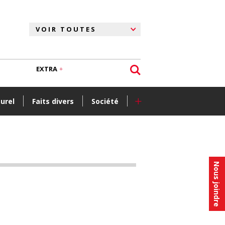
EXTRA
+
turel
Faits divers
Société
Nous joindre