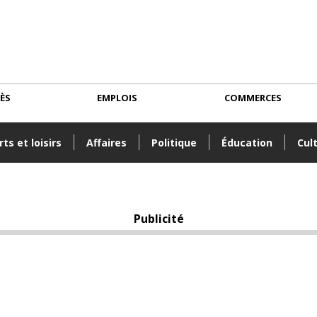
CÈS
EMPLOIS
COMMERCES
ts et loisirs
Affaires
Politique
Éducation
Cul
Publicité