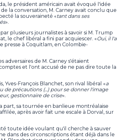
a, le président américain avait évoqué l'idée
 de la conversation, M. Carney avait conclu que
specté la souveraineté «
tant dans ses
és
».
par plusieurs journalistes à savoir si M. Trump
t, le chef libéral a fini par acquiescer. «
Oui, il l'a
t de presse à Coquitlam, en Colombie-
s adversaires de M. Carney s'étaient
comptes et l'ont accusé de ne pas dire toute la
 Yves-François Blanchet, son rival libéral «
a
u de précautions (...) pour se donner l'image
eur, gestionnaire de crise
».
sa part, sa tournée en banlieue montréalaise
ilée, après avoir fait une escale à Dorval, sur
té toute idée voulant qu'il cherche à sauver
e dans des circonscriptions étant déjà dans le