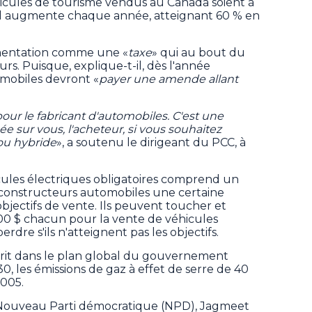
icules de tourisme vendus au Canada soient à
euil augmente chaque année, atteignant 60 % en
lementation comme une «
taxe
» qui au bout du
rs. Puisque, explique-t-il, dès l'année
omobiles devront «
payer une amende allant
 pour le fabricant d'automobiles. C'est une
e sur vous, l'acheteur, si vous souhaitez
ou hybride
», a soutenu le dirigeant du PCC, à
cules électriques obligatoires comprend un
 constructeurs automobiles une certaine
 objectifs de vente. Ils peuvent toucher et
00 $ chacun pour la vente de véhicules
erdre s'ils n'atteignent pas les objectifs.
scrit dans le plan global du gouvernement
030, les émissions de gaz à effet de serre de 40
2005.
 Nouveau Parti démocratique (NPD), Jagmeet