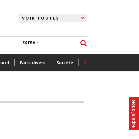
EXTRA
+
turel
Faits divers
Société
Nous joindre