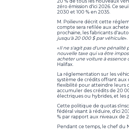
20 % de tous les nouveaux véh
zéro émission d'ici 2026. Ce s
2030 et 100 % en 2035.
M. Poilievre décrit cette rég
compte sera refilée aux acheteu
prochaine, les fabricants d'aut
jusqu'à 20 000 $ par véhicule
».
«
Il ne s'agit pas d'une pénalité
nouvelle taxe qui va être imposé
acheter une voiture à essence 
Halifax.
La réglementation sur les véhi
système de crédits offrant aux
flexibilité pour atteindre leurs
accumuler des crédits de 20 0
électriques ou hybrides, et les p
Cette politique de quotas s'in
fédéral visant à réduire, d'ici 2
% par rapport aux niveaux de 
Pendant ce temps, le chef du