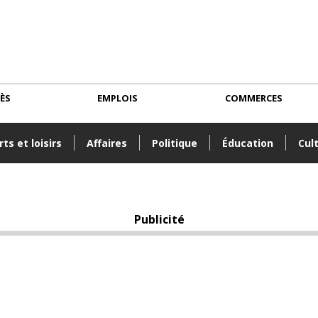
CÈS
EMPLOIS
COMMERCES
ts et loisirs
Affaires
Politique
Éducation
Cul
Publicité