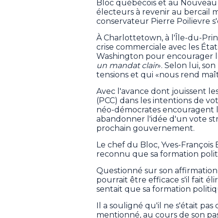
Bloc québécois et au Nouveau P
électeurs à revenir au bercail 
conservateur Pierre Poilievre s'
À Charlottetown, à l'Île-du-Pr
crise commerciale avec les États
Washington pour encourager le
un mandat clair
». Selon lui, so
tensions et qui «nous rend maî
Avec l'avance dont jouissent le
(PCC) dans les intentions de vo
néo-démocrates encouragent le
abandonner l'idée d'un vote st
prochain gouvernement.
Le chef du Bloc, Yves-François 
reconnu que sa formation politi
Questionné sur son affirmation 
pourrait être efficace s'il fait 
sentait que sa formation polit
Il a souligné qu'il ne s'était pa
mentionné, au cours de son pass