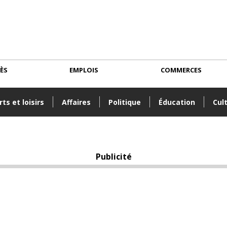
CÈS
EMPLOIS
COMMERCES
ts et loisirs
Affaires
Politique
Éducation
Cul
Publicité