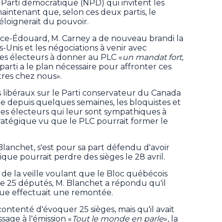
arti démocratique (NPD) qui invitent les
maintenant que, selon ces deux partis, le
éloignerait du pouvoir.
ince-Édouard, M. Carney a de nouveau brandi la
-Unis et les négociations à venir avec
s électeurs à donner au PLC «
un mandat fort,
n parti a le plan nécessaire pour affronter ces
tres chez nous».
s libéraux sur le Parti conservateur du Canada
te depuis quelques semaines, les bloquistes et
s électeurs qui leur sont sympathiques à
ratégique vu que le PLC pourrait former le
Blanchet, s'est pour sa part défendu d'avoir
que pourrait perdre des sièges le 28 avril.
de la veille voulant que le Bloc québécois
élire 25 députés, M. Blanchet a répondu qu'il
ique effectuait une remontée.
s contenté d'évoquer 25 sièges, mais qu'il avait
age à l'émission «
Tout le monde en parle
», la