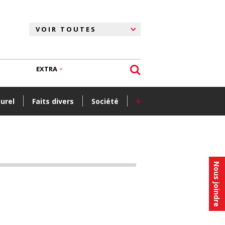
EXTRA
+
turel
Faits divers
Société
Nous joindre