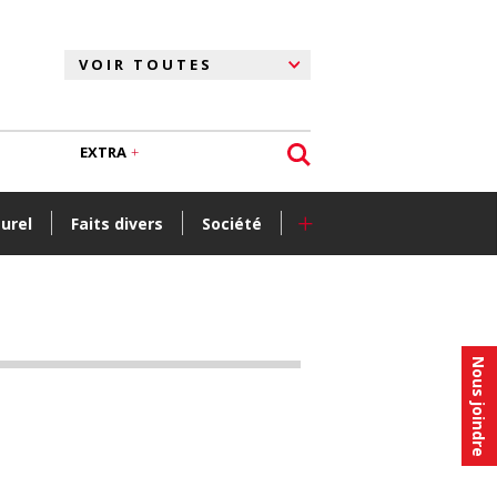
EXTRA
+
turel
Faits divers
Société
Nous joindre