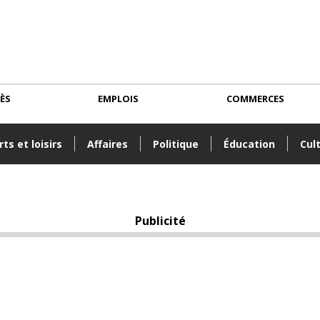
CÈS
EMPLOIS
COMMERCES
ts et loisirs
Affaires
Politique
Éducation
Cul
Publicité