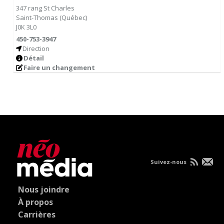
347 rang St Charles
Saint-Thomas
(
Québec
)
J0K 3L0
450-753-3947
Direction
Détail
Faire un changement
Suivez-nous
Nous joindre
À propos
Carrières