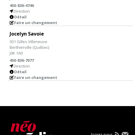
450-836-4746
Direction
Détail
Faire un changement
Jocelyn Savoie
931 Gilles Villeneuve
Berthierville
(
Québec
)
J0K 1A0
450-836-7077
Direction
Détail
Faire un changement
Suivez-nous