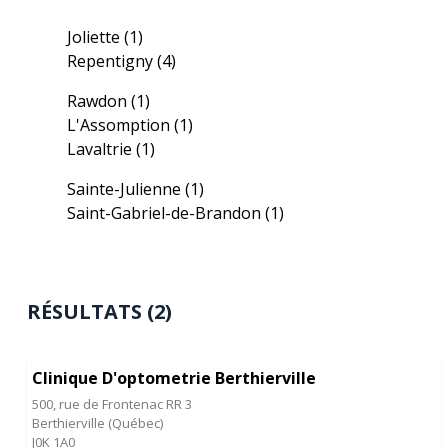
Joliette
(1)
Repentigny
(4)
Rawdon
(1)
L'Assomption
(1)
Lavaltrie
(1)
Sainte-Julienne
(1)
Saint-Gabriel-de-Brandon
(1)
RÉSULTATS (2)
Clinique D'optometrie Berthierville
500, rue de Frontenac RR 3
Berthierville
(
Québec
)
J0K 1A0