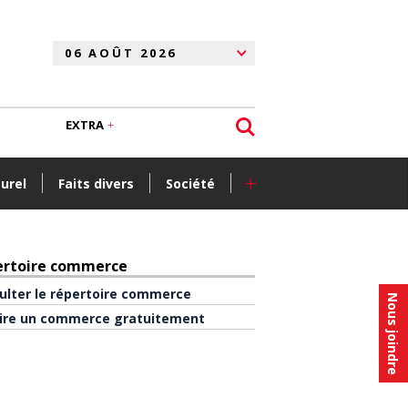
EXTRA
+
turel
Faits divers
Société
ertoire commerce
ulter le répertoire commerce
Nous joindre
rire un commerce gratuitement