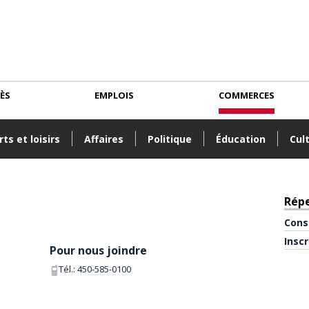
CÈS
EMPLOIS
COMMERCES
ts et loisirs
Affaires
Politique
Éducation
Cul
Rép
Cons
Insc
Pour nous joindre
Tél.:
450-585-0100