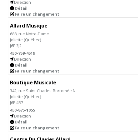
Direction
Détail
Faire un changement
Allard Musique
688, rue Notre-Dame
Joliette
(
Québec
)
J6E 3J2
450-759-4519
Direction
Détail
Faire un changement
Boutique Musicale
342, rue Saint-Charles-Borromée N
Joliette
(
Québec
)
J6E 4R7
450-875-1055
Direction
Détail
Faire un changement
Centre Du Clavier Allard