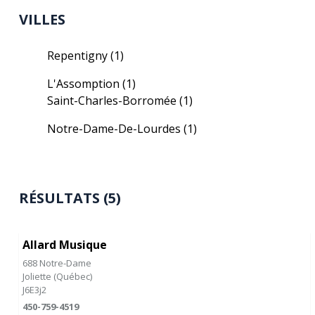
VILLES
Repentigny
(1)
L'Assomption
(1)
Saint-Charles-Borromée
(1)
Notre-Dame-De-Lourdes
(1)
RÉSULTATS (5)
Allard Musique
688 Notre-Dame
Joliette
(
Québec
)
J6E3j2
450-759-4519