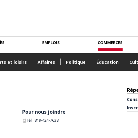
CÈS
EMPLOIS
COMMERCES
ts et loisirs
Affaires
Politique
Éducation
Cul
Rép
Cons
Insc
Pour nous joindre
Tél.:
819-424-7638