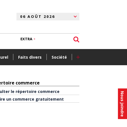
EXTRA
+
turel
Faits divers
Société
ertoire commerce
ulter le répertoire commerce
Nous joindre
rire un commerce gratuitement