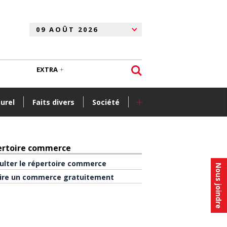
EXTRA
+
turel
Faits divers
Société
ertoire commerce
ulter le répertoire commerce
Nous joindre
rire un commerce gratuitement