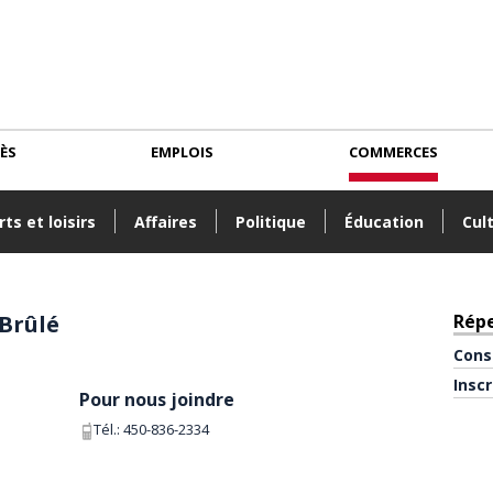
CÈS
EMPLOIS
COMMERCES
ts et loisirs
Affaires
Politique
Éducation
Cul
Brûlé
Rép
Cons
Insc
Pour nous joindre
Tél.:
450-836-2334