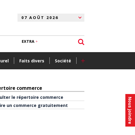
EXTRA
+
turel
Faits divers
Société
ertoire commerce
ulter le répertoire commerce
Nous joindre
rire un commerce gratuitement