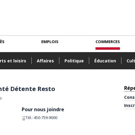
CÈS
EMPLOIS
COMMERCES
ts et loisirs
Affaires
Politique
Éducation
Cul
anté Détente Resto
Rép
Cons
Insc
Pour nous joindre
Tél.:
450-759-9000