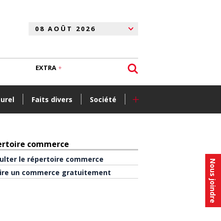
EXTRA
+
turel
Faits divers
Société
ertoire commerce
ulter le répertoire commerce
Nous joindre
rire un commerce gratuitement