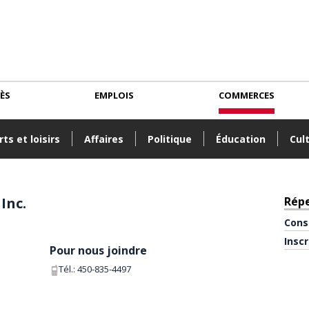
CÈS
EMPLOIS
COMMERCES
ts et loisirs
Affaires
Politique
Éducation
Cul
Inc.
Rép
Cons
Insc
Pour nous joindre
Tél.:
450-835-4497