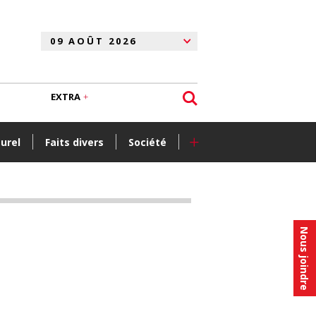
EXTRA
+
turel
Faits divers
Société
Nous joindre