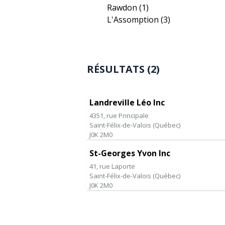
Rawdon
(1)
L'Assomption
(3)
RÉSULTATS (2)
Landreville Léo Inc
4351, rue Principale
Saint-Félix-de-Valois
(
Québec
)
J0K 2M0
St-Georges Yvon Inc
41, rue Laporte
Saint-Félix-de-Valois
(
Québec
)
J0K 2M0