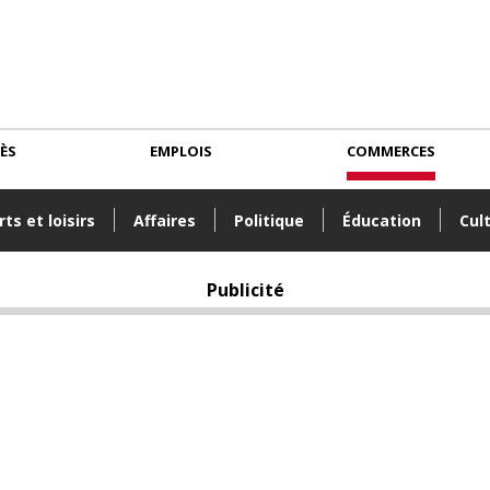
CÈS
EMPLOIS
COMMERCES
ts et loisirs
Affaires
Politique
Éducation
Cul
Publicité