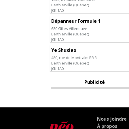
Berthierville
(
Québec
)
J0K 1A0
Dépanneur Formule 1
680 Gilles Villeneuve
Berthierville
(
Québec
)
J0K 1A0
Ye Shuxiao
480, rue de Montcalm RR 3
Berthierville
(
Québec
)
J0K 1A0
Publicité
Nous joindre
À propos