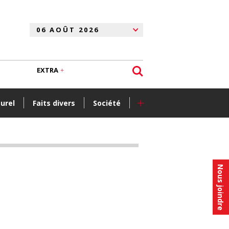
EXTRA
+
turel
Faits divers
Société
Nous joindre