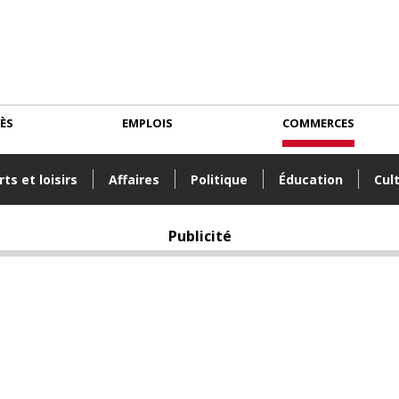
CÈS
EMPLOIS
COMMERCES
ts et loisirs
Affaires
Politique
Éducation
Cul
Publicité