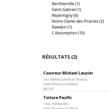
Berthierville
(1)
Saint-Gabriel
(1)
Repentigny
(6)
Notre-Dame-des-Prairies
(2)
Rawdon
(1)
L'Assomption
(10)
RÉSULTATS (2)
Couvreur Michael Lauzier
14 C Wilfrid Lafond St-Thomas
Saint-Thomas
(
Québec
)
J0K 2L0
Toiture Pacific
1133, 158 Rte RR 2
Saint-Thomas
(
Québec
)