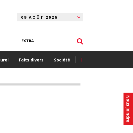
EXTRA
+
turel
Faits divers
Société
Nous joindre