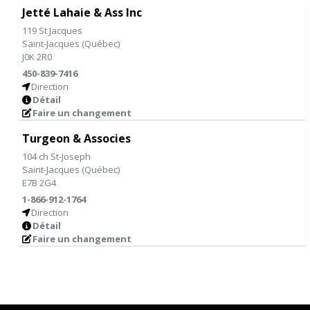
Jetté Lahaie & Ass Inc
119 St Jacques
Saint-Jacques
(
Québec
)
J0K 2R0
450-839-7416
Direction
Détail
Faire un changement
Turgeon & Associes
104 ch St-Joseph
Saint-Jacques
(
Québec
)
E7B 2G4
1-866-912-1764
Direction
Détail
Faire un changement