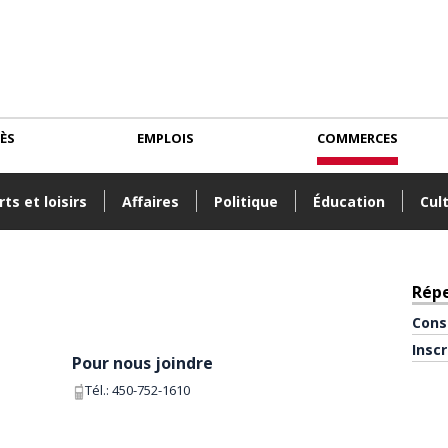
CÈS
EMPLOIS
COMMERCES
ts et loisirs
Affaires
Politique
Éducation
Cul
Rép
Cons
Insc
Pour nous joindre
Tél.:
450-752-1610