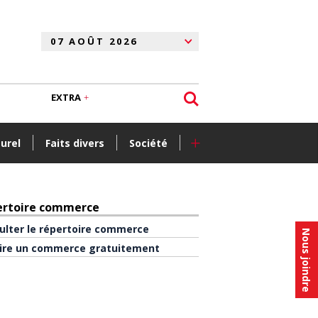
EXTRA
+
turel
Faits divers
Société
ertoire commerce
ulter le répertoire commerce
Nous joindre
rire un commerce gratuitement