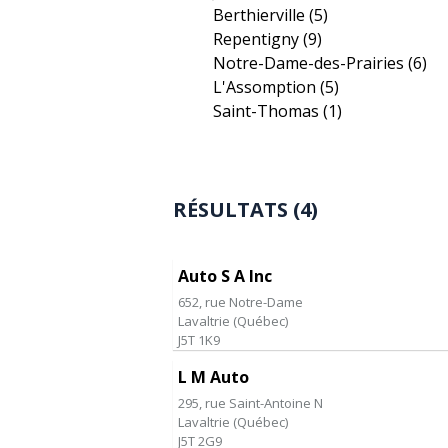
Berthierville
(5)
Repentigny
(9)
Notre-Dame-des-Prairies
(6)
L'Assomption
(5)
Saint-Thomas
(1)
RÉSULTATS (4)
Auto S A Inc
652, rue Notre-Dame
Lavaltrie
(
Québec
)
J5T 1K9
L M Auto
295, rue Saint-Antoine N
Lavaltrie
(
Québec
)
J5T 2G9