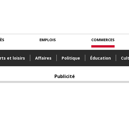
CÈS
EMPLOIS
COMMERCES
ts et loisirs
Affaires
Politique
Éducation
Cul
Publicité