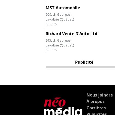
MST Automobile
909, ch Georges
Lavaltrie
(
Québec
)
J5T 3R6
Richard Vente D'Auto Ltd
915, ch Georges
Lavaltrie
(
Québec
)
J5T 3R6
Publicité
Nous joindre
À propos
Carrières
Publicités