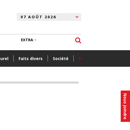
EXTRA
+
turel
Faits divers
Société
Nous joindre