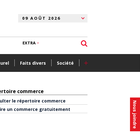
EXTRA
+
turel
Faits divers
Société
ertoire commerce
ulter le répertoire commerce
Nous joindre
rire un commerce gratuitement