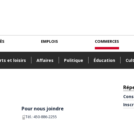
CÈS
EMPLOIS
COMMERCES
ts et loisirs
Affaires
Politique
Éducation
Cul
Rép
Cons
Insc
Pour nous joindre
Tél.:
450-886-2255