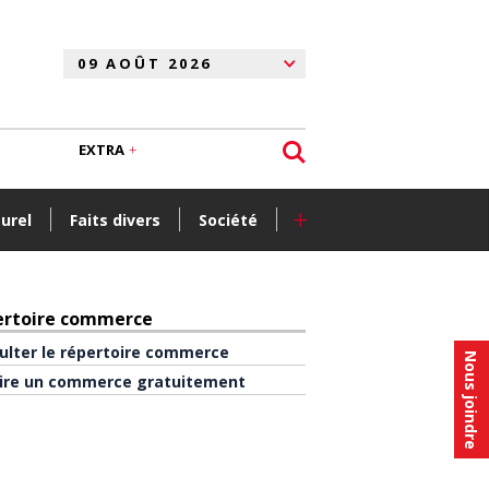
EXTRA
+
turel
Faits divers
Société
ertoire commerce
ulter le répertoire commerce
Nous joindre
rire un commerce gratuitement