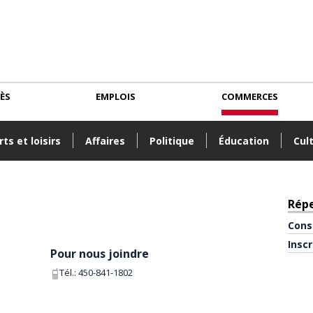
CÈS
EMPLOIS
COMMERCES
ts et loisirs
Affaires
Politique
Éducation
Cul
Rép
Cons
Insc
Pour nous joindre
Tél.:
450-841-1802