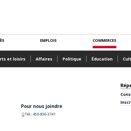
CÈS
EMPLOIS
COMMERCES
ts et loisirs
Affaires
Politique
Éducation
Cul
Rép
Cons
Insc
Pour nous joindre
Tél.:
450-836-3741