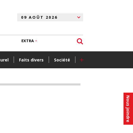
EXTRA
+
turel
Faits divers
Société
Nous joindre