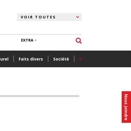
EXTRA
+
turel
Faits divers
Société
Nous joindre