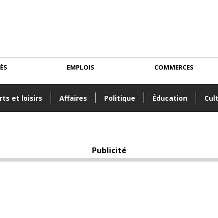
CÈS
EMPLOIS
COMMERCES
ts et loisirs
Affaires
Politique
Éducation
Cul
Publicité