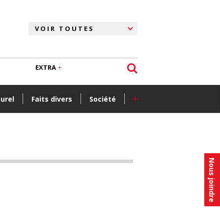
EXTRA
+
turel
Faits divers
Société
Nous joindre