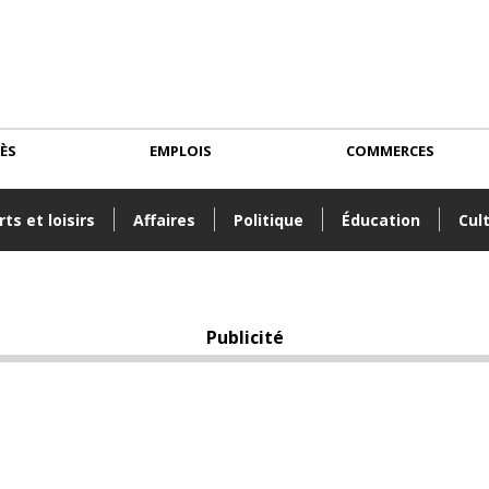
CÈS
EMPLOIS
COMMERCES
ts et loisirs
Affaires
Politique
Éducation
Cul
Publicité