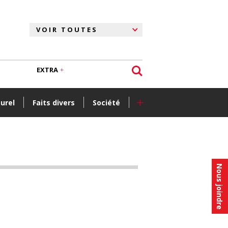
EXTRA
+
turel
Faits divers
Société
Nous joindre