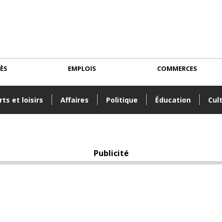
CÈS
EMPLOIS
COMMERCES
ts et loisirs
Affaires
Politique
Éducation
Cul
Publicité