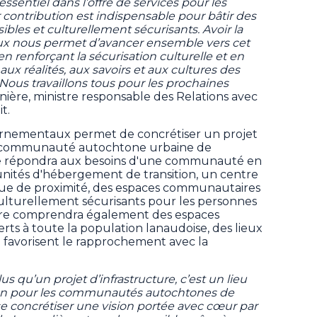
essentiel dans l’offre de services pour les
contribution est indispensable pour bâtir des
sibles et culturellement sécurisants. Avoir la
 eux nous permet d’avancer ensemble vers cet
renforçant la sécurisation culturelle et en
aux réalités, aux savoirs et aux cultures des
 Nous travaillons tous pour les prochaines
enière, ministre responsable des Relations avec
it.
ernementaux permet de concrétiser un projet
a communauté autochtone urbaine de
e répondra aux besoins d'une communauté en
6 unités d'hébergement de transition, un centre
ique de proximité, des espaces communautaires
 culturellement sécurisants pour les personnes
re comprendra également des espaces
rts à toute la population lanaudoise, des lieux
 favorisent le rapprochement avec la
s qu’un projet d’infrastructure, c’est un lieu
en pour les communautés autochtones de
 se concrétiser une vision portée avec cœur par