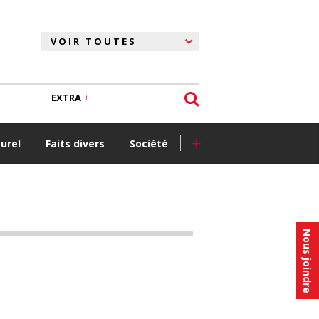
EXTRA
+
turel
Faits divers
Société
Nous joindre