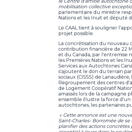
le Centre d’amitié autochtone 
mobilisation collective excepti
parlementaire du ministre resp
Nations et les Inuit et député d
Le CAAL tient à souligner l'ap
projet possible.
La concrétisation du nouveau c
contribution financière de 2
et du Canada, par l'entremise 
les Premières Nations et les In
Services aux Autochtones Ca
s'ajoutent le don du terrain par
sociaux (CISSS) de Lanaudière, 
Regroupement des centres d'a
de Logement Coopératif Nationa
amassés lors de la campagne 
ensemble illustre la force d'u
autochtones, les partenaires publ
«
Cette annonce est une nouvell
Saint-Charles- Borromée de se 
planifier des actions concrètes 
essentiel à jouer dans le soutie