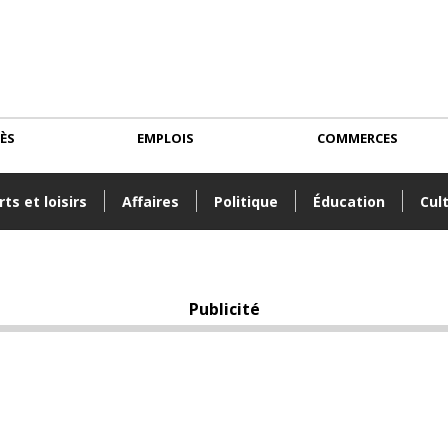
CÈS
EMPLOIS
COMMERCES
ts et loisirs
Affaires
Politique
Éducation
Cul
Publicité