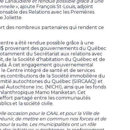
de Lanaudière et rendue possible grâce à une
onnelle
», ajoute François St-Louis, adjoint
onsable des Relations avec les Premières
e Joliette.
port des nombreux partenaires qui rendent ce
entre a été rendue possible grâce à une
2 M$ provenant des gouvernements du Québec
notamment du Secrétariat aux relations avec
uit, de la Société d'habitation du Québec et de
nada. À cet engagement gouvernemental
 le Centre intégré de santé et de services
les contributions de la Société immobilière du
mitié autochtones du Québec (SIRCAAQ) et
l Autochtone Inc. (NICHI), ainsi que les fonds
philanthropique Mamo Maniketan. Cet
n effort partagé entre les communautés
ics et la société civile.
e occasion pour le CAAL et pour la Ville de
réunir, de mettre en commun nos forces et de
pour la suite. Les municipalités ont un rôle
n des initiatives autochtones, le renforcement