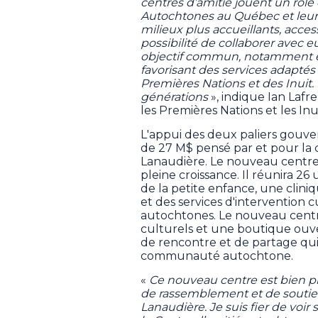
centres d’amitié jouent un rôle 
Autochtones au Québec et leur 
milieux plus accueillants, acces
possibilité de collaborer avec
objectif commun, notamment en 
favorisant des services adaptés 
Premières Nations et des Inuit.
générations
», indique Ian Lafr
les Premières Nations et les Inu
L'appui des deux paliers gouv
de 27 M$ pensé par et pour l
Lanaudière. Le nouveau centr
pleine croissance. Il réunira 2
de la petite enfance, une clin
et des services d'intervention
autochtones. Le nouveau cent
culturels et une boutique ouve
de rencontre et de partage qui
communauté autochtone.
«
Ce nouveau centre est bien plu
de rassemblement et de souti
Lanaudière. Je suis fier de voir