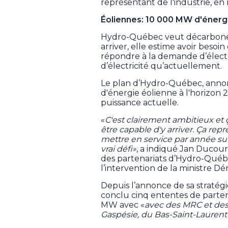
représentant de l'industrie, en
Éoliennes: 10 000 MW d'énergi
Hydro-Québec veut décarboner l
arriver, elle estime avoir beso
répondre à la demande d’électri
d’électricité qu’actuellement.
Le plan d’Hydro-Québec, anno
d'énergie éolienne à l'horizon 
puissance actuelle.
«
C'est clairement ambitieux et 
être capable d'y arriver. Ça r
mettre en service par année sur
vrai défi»
, a indiqué Jan Ducou
des partenariats d’Hydro-Québec
l’intervention de la ministre Dér
Depuis l’annonce de sa straté
conclu cinq ententes de partena
MW avec «
avec des MRC et des 
Gaspésie, du Bas-Saint-Laurent 