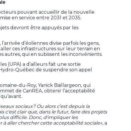
ale
 secteurs pouvant accueillir de la nouvelle
ise en service entre 2031 et 2035.
rojets devront être appuyés par les
arrivée d’éoliennes divise parfois les gens,
ller ces infrastructures sur leur terrain en
 autres, qui en subissent les inconvénients.
s (UPA) a d’ailleurs fait une sortie
Hydro-Québec de suspendre son appel
omaine-du-Roy, Yanick Baillargeon, qui
sommet de CanREA, obtenir l’acceptabilité
e qu’avant.
éseaux sociaux? Ou alors c’est depuis la
 c'est clair que, dans le futur, faire des projets
us difficile. Donc, d'impliquer les
à aller chercher cette acceptabilité sociale»
, a