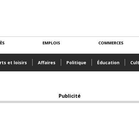
CÈS
EMPLOIS
COMMERCES
ts et loisirs
Affaires
Politique
Éducation
Cul
Publicité