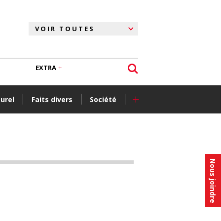
EXTRA
+
turel
Faits divers
Société
Nous joindre