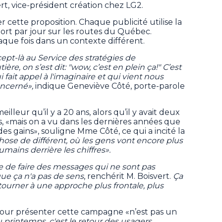
ert, vice-président création chez LG2.
 cette proposition. Chaque publicité utilise la
ort par jour sur les routes du Québec.
haque fois dans un contexte différent.
pt-là au Service des stratégies de
re, on s’est dit: "wow, c’est en plein ça!" C’est
fait appel à l'imaginaire et qui vient nous
oncerné»,
indique Geneviève Côté, porte-parole
illeur qu’il y a 20 ans, alors qu’il y avait deux
es, «mais on a vu dans les dernières années que
re des gains», souligne Mme Côté, ce qui a incité la
hose de différent, où les gens vont encore plus
 humains derrière les chiffres».
e de faire des messages qui ne sont pas
ue ça n'a pas de sens
, renchérit M. Boisvert.
Ça
etourner à une approche plus frontale, plus
e pour présenter cette campagne «n’est pas un
 printemps, c'est le retour des usagers