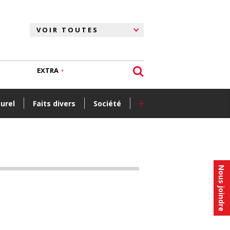
EXTRA
+
turel
Faits divers
Société
Nous joindre