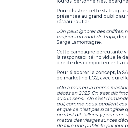
lourds: personne n’est épargné
Pour illustrer cette statistique
présentée au grand public au 
réseau routier.
«
On peut ignorer des chiffres, 
toujours un mort de trop»
, dép
Serge Lamontagne.
Cette campagne percutante vise 
la responsabilité individuelle
directe des comportements rout
Pour élaborer le concept, la S
de marketing LG2, avec qui elle
«
On a tous eu la même réaction 
décès en 2025. On s'est dit: "mon
aucun sens!" On s’est demandé
qui, comme nous, oublient ces 
et que ce n'est pas si tangible q
on s’est dit: "allons-y pour une
mettre des visages sur ces décès
de faire une publicité par jour 