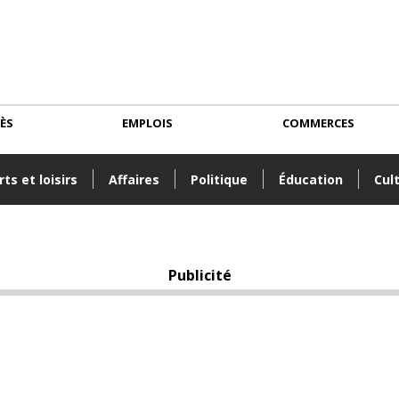
CÈS
EMPLOIS
COMMERCES
ts et loisirs
Affaires
Politique
Éducation
Cul
Publicité