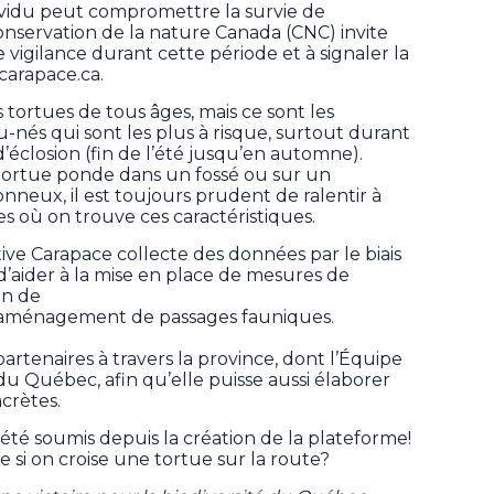
dividu peut compromettre la survie de
onservation de la nature Canada (CNC) invite
 vigilance durant cette période et à signaler la
 carapace.ca.
s tortues de tous âges, mais ce sont les
-nés qui sont les plus à risque, surtout durant
d’éclosion (fin de l’été jusqu’en automne).
e tortue ponde dans un fossé ou sur un
neux, il est toujours prudent de ralentir à
s où on trouve ces caractéristiques.
tive Carapace collecte des données par le biais
d’aider à la mise en place de mesures de
on de
l’aménagement de passages fauniques.
rtenaires à travers la province, dont l’Équipe
u Québec, afin qu’elle puisse aussi élaborer
crètes.
été soumis depuis la création de la plateforme!
 si on croise une tortue sur la route?