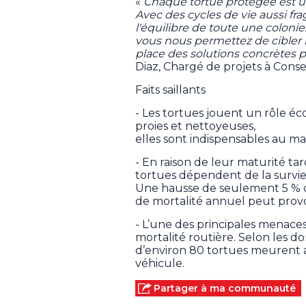
«
Chaque tortue protégée est un
Avec des cycles de vie aussi frag
l'équilibre de toute une colonie
vous nous permettez de cibler l
place des solutions concrètes p
Diaz, Chargé de projets à Cons
Faits saillants
- Les tortues jouent un rôle éc
proies et nettoyeuses,
elles sont indispensables au mai
- En raison de leur maturité tar
tortues dépendent de la survie
Une hausse de seulement 5 % 
de mortalité annuel peut provo
- L’une des principales menaces
mortalité routière. Selon les 
d’environ 80 tortues meurent a
véhicule.
Partager à ma communauté