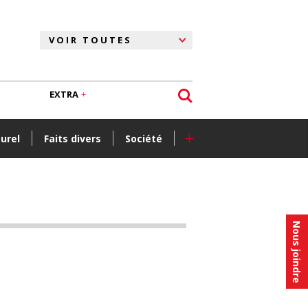
EXTRA
+
turel
Faits divers
Société
Nous joindre