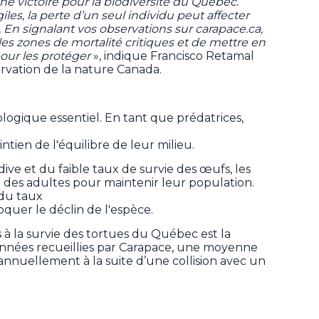
e victoire pour la biodiversité du Québec.
iles, la perte d’un seul individu peut affecter
. En signalant vos observations sur carapace.ca,
es zones de mortalité critiques et de mettre en
our les protéger
», indique Francisco Retamal
ervation de la nature Canada.
ologique essentiel. En tant que prédatrices,
ntien de l'équilibre de leur milieu.
dive et du faible taux de survie des œufs, les
 des adultes pour maintenir leur population.
du taux
quer le déclin de l'espèce.
 à la survie des tortues du Québec est la
données recueillies par Carapace, une moyenne
nnuellement à la suite d’une collision avec un