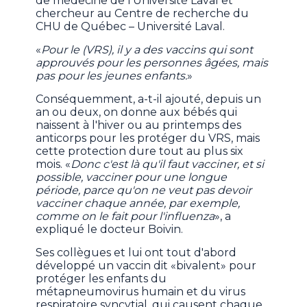
de médecine de l'Université Laval et
chercheur au Centre de recherche du
CHU de Québec – Université Laval.
«
Pour le (VRS), il y a des vaccins qui sont
approuvés pour les personnes âgées, mais
pas pour les jeunes enfants.
»
Conséquemment, a-t-il ajouté, depuis un
an ou deux, on donne aux bébés qui
naissent à l'hiver ou au printemps des
anticorps pour les protéger du VRS, mais
cette protection dure tout au plus six
mois. «
Donc c'est là qu'il faut vacciner, et si
possible, vacciner pour une longue
période, parce qu'on ne veut pas devoir
vacciner chaque année, par exemple,
comme on le fait pour l'influenza
», a
expliqué le docteur Boivin.
Ses collègues et lui ont tout d'abord
développé un vaccin dit «bivalent» pour
protéger les enfants du
métapneumovirus humain et du virus
respiratoire syncytial, qui causent chaque