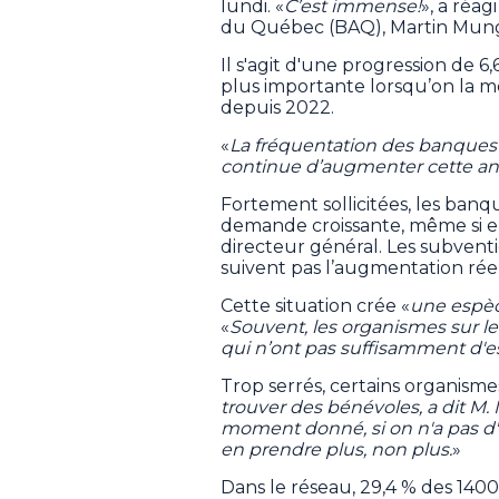
lundi. «
C’est immense!
», a réa
du Québec (BAQ), Martin Mung
Il s'agit d'une progression de 6
plus importante lorsqu’on la m
depuis 2022.
«
La fréquentation des banques 
continue d’augmenter cette a
Fortement sollicitées, les banq
demande croissante, même si ell
directeur général. Les subvent
suivent pas l’augmentation réel
Cette situation crée «
une espèc
«
Souvent, les organismes sur le 
qui n’ont pas suffisamment d'es
Trop serrés, certains organism
trouver des bénévoles, a dit M. 
moment donné, si on n'a pas d'es
en prendre plus, non plus.
»
Dans le réseau, 29,4 % des 1400