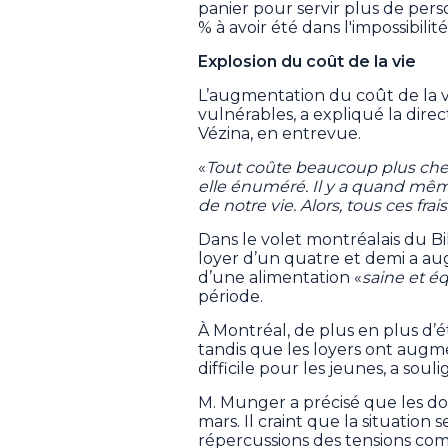
panier pour servir plus de perso
% à avoir été dans l'impossibili
Explosion du coût de la vie
L’augmentation du coût de la vi
vulnérables, a expliqué la dire
Vézina, en entrevue.
«
Tout coûte beaucoup plus cher: 
elle énuméré. Il y a quand même
de notre vie. Alors, tous ces fr
Dans le volet montréalais du B
loyer d’un quatre et demi a au
d’une alimentation «
saine et éq
période.
À Montréal, de plus en plus d’
tandis que les loyers ont augm
difficile pour les jeunes, a sou
M. Munger a précisé que les d
mars. Il craint que la situation 
répercussions des tensions comm