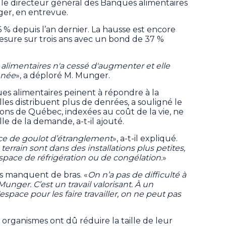
gi le directeur général des Banques alimentaires
er, en entrevue.
,6 % depuis l’an dernier. La hausse est encore
esure sur trois ans avec un bond de 37 %
alimentaires n'a cessé d'augmenter et elle
nnée
», a déploré M. Munger.
ues alimentaires peinent à répondre à la
es distribuent plus de denrées, a souligné le
ions de Québec, indexées au coût de la vie, ne
le de la demande, a-t-il ajouté.
e de goulot d’étranglement
», a-t-il expliqué.
terrain sont dans des installations plus petites,
pace de réfrigération ou de congélation.
»
es manquent de bras. «
On n’a pas de difficulté à
Munger. C’est un travail valorisant. À un
pace pour les faire travailler, on ne peut pas
 organismes ont dû réduire la taille de leur