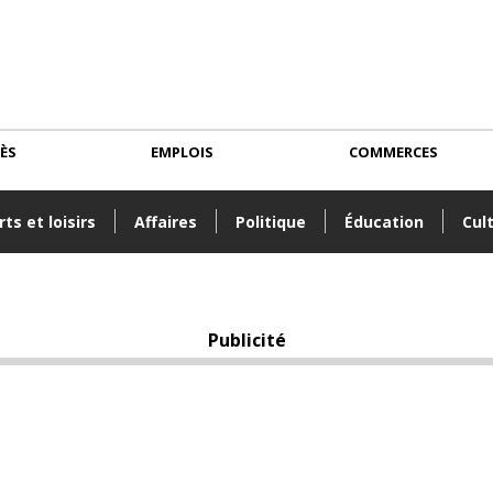
CÈS
EMPLOIS
COMMERCES
ts et loisirs
Affaires
Politique
Éducation
Cul
Publicité