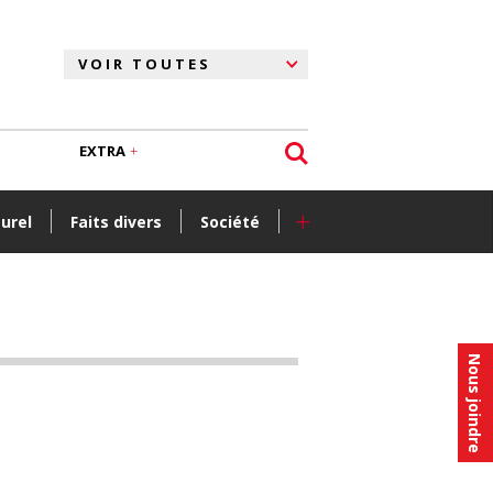
EXTRA
+
turel
Faits divers
Société
Nous joindre