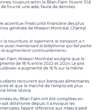
nnes, toujours selon le Bilan-Faim. Ils sont 10,6
té de fournir une aide, faute de denrées.
e accentue l’insécurité financière des plus
ctrice générale de Moisson Montréal, Chantal
la nourriture, le logement, le transport, a-t-
 aussi maintenant la téléphonie qui fait partie
ais-là augmentent continuellement.
»
ilan-Faim, Moisson Montréal souligne que le
gmenté de 18 % entre 2022 et 2024. Le prix
uilibrée
» a augmenté de 16 % sur la même
étudiants recourent aux banques alimentaires,
enté et que le marché de l’emploi est plus
ligné Mme Vézina.
onnées du Bilan-Faim ont été compilées en
se soit détériorée depuis. Il a évoqué les
erciales, faisant référence aux mises à pied