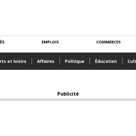
CÈS
EMPLOIS
COMMERCES
ts et loisirs
Affaires
Politique
Éducation
Cul
Publicité