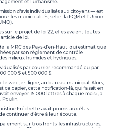
aménagement et l'urbanisme.
mission d'avis individualisés aux citoyens — est
pour les municipalités, selon la FQM et l'Union
(UMQ).
 sur le projet de loi 22, elles avaient toutes
rticle de loi.
de la MRC des Pays-d’en-Haut, qui estimait que
chées par son règlement de contrôle
n des milieux humides et hydriques.
individualisés par courrier recommandé ou par
300 000 $ et 500 000 $.
r le web, en ligne, au bureau municipal. Alors,
t ce papier, cette notification-là, qui faisait en
vait envoyer 15 000 lettres à chaque mois», a
 Poulin.
hristine Fréchette avait promis aux élus
e continuer d'être à leur écoute.
cipalement sur trois fronts: les infrastructures,