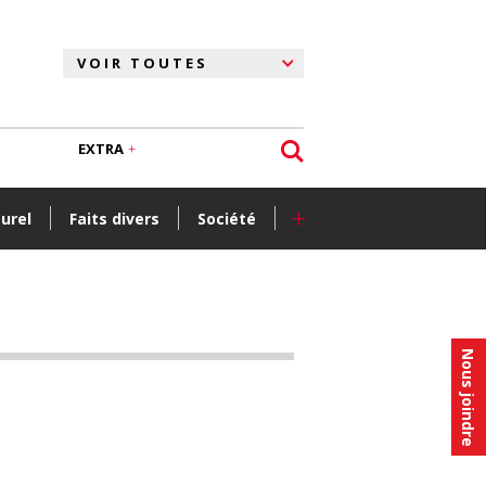
EXTRA
+
turel
Faits divers
Société
Nous joindre