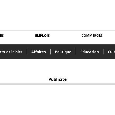
CÈS
EMPLOIS
COMMERCES
ts et loisirs
Affaires
Politique
Éducation
Cul
Publicité