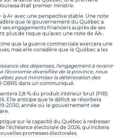
ourassa était premier ministre.
A− à A+ avec une perspective stable. Une note
onsidère que le gouvernement du Québec a
r ses engagements financiers auprès de ses
nt plus de risque qu’avec une note de AA-.
ime que la guerre commerciale exercera une
ques, mais elle considère que le Québec a les
oissance des dépenses, l’engagement à revenir
ue l’économie diversifiée de la province, nous
uébec peut minimiser la détérioration des
qué DBRS dans un communiqué.
sentera 2,8 % du produit intérieur brut (PIB)
. Elle anticipe que le déficit se résorbera
029-2030, année où le gouvernement vise
ire.
eptique sur la capacité du Québec à redresser
e l’échéance électorale de 2026, qui incitera
 nouvelles promesses électorales.