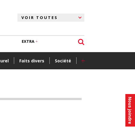
EXTRA
+
turel
Faits divers
Société
Nous joindre