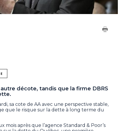
NE
utre décote, tandis que la firme DBRS
ette.
ardi, sa cote de AA avec une perspective stable,
ge que le risque sur la dette à long terme du
eux mois après que l’agence Standard & Poor’s
ote sur la dette du Québec, une première