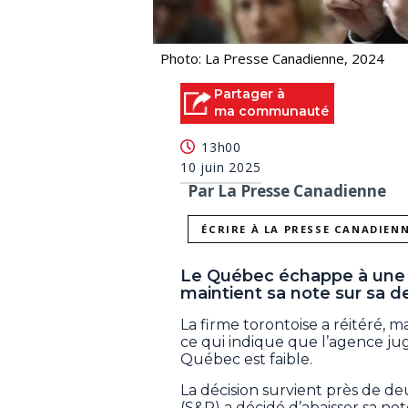
Photo: La Presse Canadienne, 2024
Partager à
ma communauté
13h00
10 juin 2025
Par La Presse Canadienne
ÉCRIRE À LA PRESSE CANADIEN
Le Québec échappe à une a
maintient sa note sur sa d
La firme torontoise a réitéré, m
ce qui indique que l’agence ju
Québec est faible.
La décision survient près de d
(S&P) a décidé d’abaisser sa n