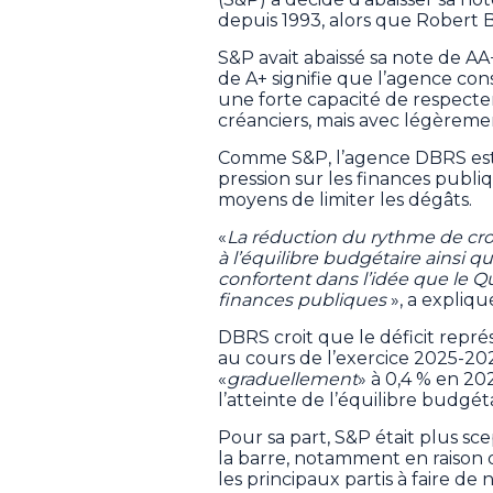
depuis 1993, alors que Robert B
S&P avait abaissé sa note de A
de A+ signifie que l’agence c
une forte capacité de respecte
créanciers, mais avec légèreme
Comme S&P, l’agence DBRS est
pression sur les finances publi
moyens de limiter les dégâts.
«
La réduction du rythme de cr
à l’équilibre budgétaire ainsi q
confortent dans l’idée que le Q
finances publiques
», a expli
DBRS croit que le déficit repré
au cours de l’exercice 2025-2026
«
graduellement
» à 0,4 % en 2
l’atteinte de l’équilibre budgéta
Pour sa part, S&P était plus sc
la barre, notamment en raison d
les principaux partis à faire de