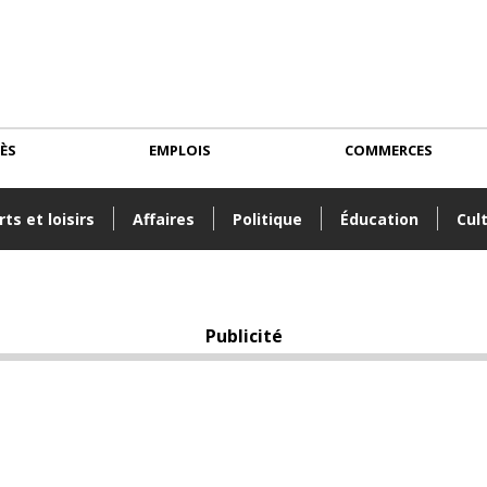
CÈS
EMPLOIS
COMMERCES
ts et loisirs
Affaires
Politique
Éducation
Cul
Publicité