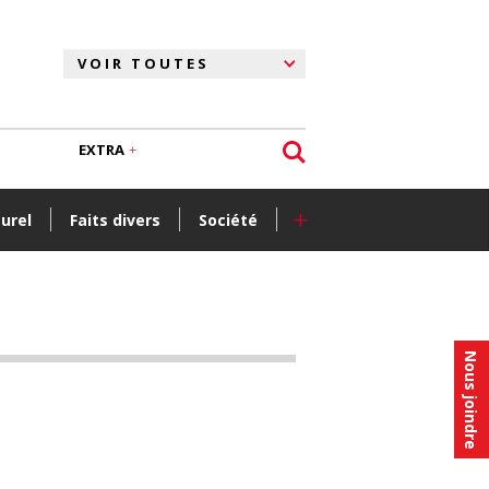
EXTRA
+
turel
Faits divers
Société
Nous joindre