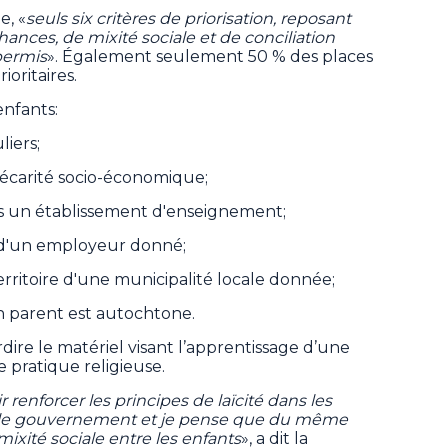
e, «
seuls six critères de priorisation, reposant
chances, de mixité sociale et de conciliation
 permis
». Également seulement 50 % des places
oritaires.
enfants:
liers;
écarité socio-économique;
ns un établissement d'enseignement;
i d'un employeur donné;
erritoire d'une municipalité locale donnée;
 parent est autochtone.
ire le matériel visant l’apprentissage d’une
pratique religieuse.
renforcer les principes de laïcité dans les
r le gouvernement et je pense que du même
ixité sociale entre les enfants
», a dit la