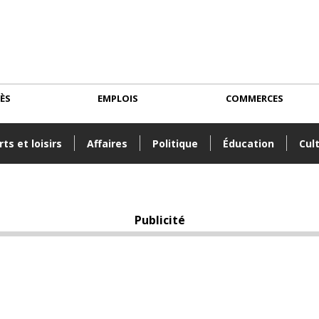
CÈS
EMPLOIS
COMMERCES
ts et loisirs
Affaires
Politique
Éducation
Cul
Publicité