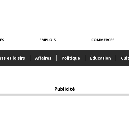
CÈS
EMPLOIS
COMMERCES
ts et loisirs
Affaires
Politique
Éducation
Cul
Publicité