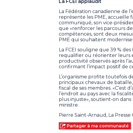
La FCEI applaudit
La Fédération canadienne de l’
représente les PME, accueille 
communiqué, son vice-présiden
que «renforcer les parcours de
compétences, sont deux mesures
PME qui souhaitent moderniser 
La FCEI souligne que 39 % des
requalifier ou réorienter leurs 
productivité observés après l’a
confirmant l’impact positif de c
L’organisme profite toutefois d
principaux chevaux de bataill
fiscal de ses membres. «C’est 
l’endroit au pays avec la fiscali
plus injuste», soutient-on dan
ministre.
Pierre Saint-Arnaud, La Press
Partager à ma communauté