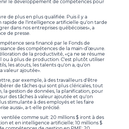
tenir le développement de compétences pour
 de plus en plus qualifiée. Puis il y a
apide de l'intelligence artificielle qu'on tarde
grer dans nos entreprises québécoises», a
ce de presse.
mpétence sera financé par le Fonds de
ssance des compétences de la main-d’œuvre.
élioration de la productivité, «ça ne se résume
 ou à plus de production. C'est plutôt utiliser
ls, les atouts, les talents qu'on a, qu'on
la valeur ajoutée».
re, par exemple, à des travailleurs d'être
libérer de tâches qui sont plus cléricales, tout
, la gestion de données, la planification, pour
ur des tâches à valeur ajoutée et qu'on
lus stimulante à des employés et les faire
ise aussi», a-t-elle précisé.
 ventilée comme suit: 20 millions $ iront à des
n et en intelligence artificielle; 10 millions $
s de compétences de gestion en PME; 20