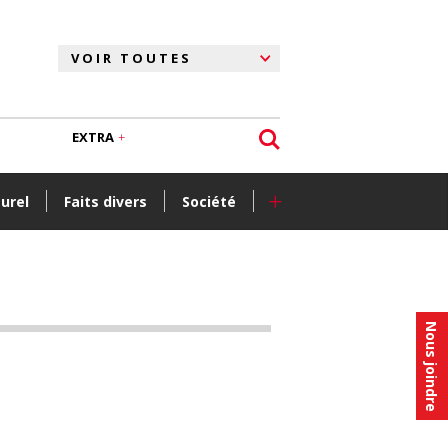
EXTRA
+
turel
Faits divers
Société
Nous joindre