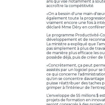
ans qui vise notamment à sou
accroître la compétitivité.
«On a besoin d'une main-d'œuvre
également toute la progression r
vraiment encore une fois à inté
déclaré Mme Déry en conféren
Le programme Productivité-Co
développement et de reconnai
La ministre a expliqué que l’am
pas simplement à plus de travail
de manière plus efficace les outi
possède déjà, puis de créer de 
«Concrètement, ça peut permett
assistés par un logiciel pour se 
ce qui concerne l'administration
qu'on se concentre davantage s
puisse réattribuer des taches p
grimper à l'intérieur de l'entrepr
L’enveloppe de 55 millions $ est
projets de formation en innovatio
seront consacrés à des projet