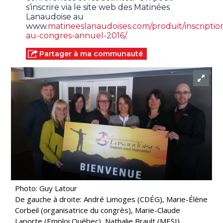
s’inscrire via le site web des Matinées
Lanaudoise au
www.
matineeslanaudoises.com/produit/inscriptio
au-congres-annuel-2016/
.
Partager à ma communauté
Photo: Guy Latour
De gauche à droite: André Limoges (CDÉG), Marie-Élène
Corbeil (organisatrice du congrès), Marie-Claude
Laporte (Emploi Québec), Nathalie Brault (MESI),